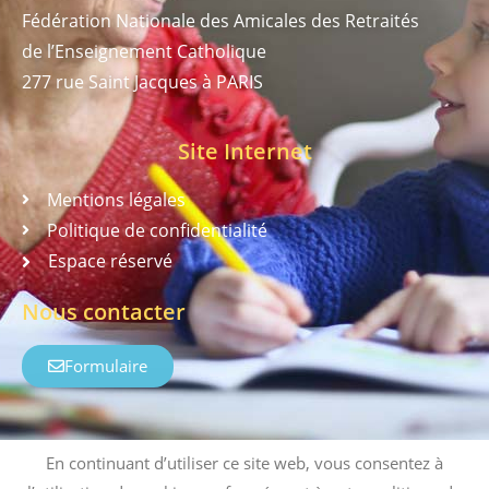
Fédération Nationale des Amicales des Retraités
de l’Enseignement Catholique
277 rue Saint Jacques à PARIS
Site Internet
Mentions légales
Politique de confidentialité
Espace réservé
Nous contacter
Formulaire
En continuant d’utiliser ce site web, vous consentez à