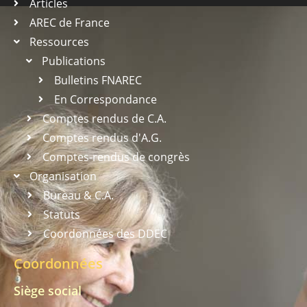
Articles
AREC de France
Ressources
Publications
Bulletins FNAREC
En Correspondance
Comptes rendus de C.A.
Comptes rendus d'A.G.
Comptes-rendus de congrès
Organisation
Bureau & C.A.
Statuts
Coordonnées des DDEC
Coordonnées
Siège social