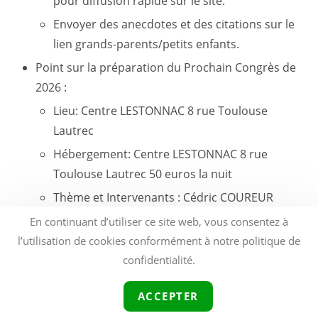
pour diffusion rapide sur le site.
Envoyer des anecdotes et des citations sur le
lien grands-parents/petits enfants.
Point sur la préparation du Prochain Congrès de
2026 :
Lieu: Centre LESTONNAC 8 rue Toulouse
Lautrec
Hébergement: Centre LESTONNAC 8 rue
Toulouse Lautrec 50 euros la nuit
Thème et Intervenants : Cédric COUREUR
DDEC, Vincent PORTERET délégué SGEC
En continuant d’utiliser ce site web, vous consentez à
(services internes) , Mgr JAMES évêque,
l’utilisation de cookies conformément à notre politique de
Agnès AUSHCISKA,
journaliste spécialisée
confidentialité.
dans l’enfance, la famille et la pratique de la
ACCEPTER
foi