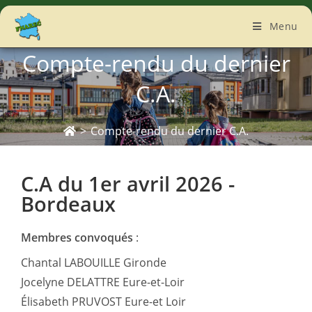
Menu
Compte-rendu du dernier
C.A.
>
Compte-rendu du dernier C.A.
C.A du 1er avril 2026 -
Bordeaux
Membres convoqués
:
Chantal LABOUILLE Gironde
Jocelyne DELATTRE Eure-et-Loir
Élisabeth PRUVOST Eure-et Loir