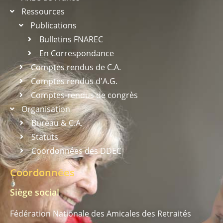
Ressources
Publications
Bulletins FNAREC
En Correspondance
Comptes rendus de C.A.
Comptes rendus d'A.G.
Comptes-rendus de congrès
Organisation
Bureau & C.A.
Statuts
Coordonnées des DDEC
Coordonnées
Siège social
Fédération Nationale des Amicales des Retraités